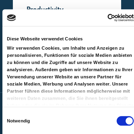
Productivity
Wir helfen euren Teams, ihr volles
Potenzial auszuschöpfen.
Diese Webseite verwendet Cookies
→ Mehr erfahren
Wir verwenden Cookies, um Inhalte und Anzeigen zu
personalisieren, Funktionen für soziale Medien anbieten
zu können und die Zugriffe auf unsere Website zu
analysieren. Außerdem geben wir Informationen zu Ihrer
Verwendung unserer Website an unsere Partner für
soziale Medien, Werbung und Analysen weiter. Unsere
Partner führen diese Informationen möglicherweise mit
weiteren Daten zusammen, die Sie ihnen bereitgestellt
haben oder die sie im Rahmen Ihrer Nutzung der Dienste
gesammelt haben.
Einwilligungsauswahl
Unsere Produkte
Notwendig