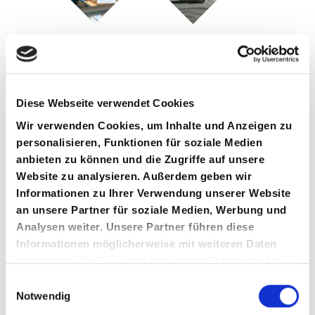
Mit dieser wachsendes Offsite-Location-
Datenbank haben wir es uns zum Ziel gesetzt,
die besten Offsite-Hotels oder Apartments in
Diese Webseite verwendet Cookies
ganz Europa für kleine und große Teams zu
Wir verwenden Cookies, um Inhalte und Anzeigen zu
sammeln.
personalisieren, Funktionen für soziale Medien
anbieten zu können und die Zugriffe auf unsere
Die
wichtigsten Kriterien
für die Aufnahme in die
Website zu analysieren. Außerdem geben wir
Datenbank sind:
Informationen zu Ihrer Verwendung unserer Website
- ansprechendes Design
an unsere Partner für soziale Medien, Werbung und
- attraktive Umgebung
Analysen weiter. Unsere Partner führen diese
- Verfügbarkeit von Konferenzräumen oder
Informationen möglicherweise mit weiteren Daten
zusammen, die Sie ihnen bereitgestellt haben oder
zumindest eines großen Ess-/Wohnzimmers im
die sie im Rahmen Ihrer Nutzung der Dienste
Falle von Apartments
Einwilligungsauswahl
gesammelt haben.
Notwendig
Bitte beachte, dass wir zwar unser Bestes geben,