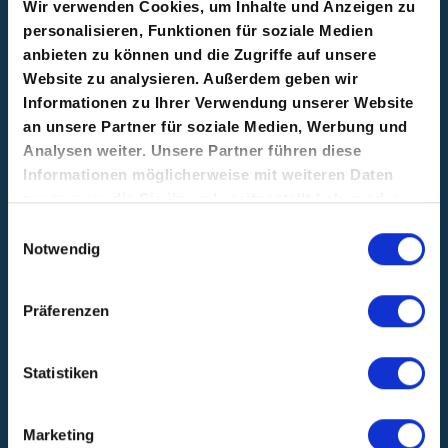
Wir verwenden Cookies, um Inhalte und Anzeigen zu
Unternehmen voranzubringen.
personalisieren, Funktionen für soziale Medien
anbieten zu können und die Zugriffe auf unsere
FAs sind ideal für die Pre-Seed- bis zur
Website zu analysieren. Außerdem geben wir
Series-A-Phase und fühlen sich in
Informationen zu Ihrer Verwendung unserer Website
an unsere Partner für soziale Medien, Werbung und
Umgebungen mit hoher Ambivalenz
Analysen weiter. Unsere Partner führen diese
und hoher Dringlichkeit wohl. Sie
Informationen möglicherweise mit weiteren Daten
erledigen Aufgaben schnell und ohne
zusammen, die Sie ihnen bereitgestellt haben oder
tiefgreifende Fachkenntnisse zu
die sie im Rahmen Ihrer Nutzung der Dienste
Einwilligungsauswahl
benötigen.
gesammelt haben.
Notwendig
Typische Aufgaben sind:
Präferenzen
Wettbewerber- und
Marktforschung
Statistiken
Unterstützung bei strategischen
Projekten und Management
Marketing
kleinerer Projekte von Anfang bis