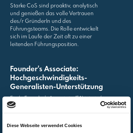
Starke CoS sind proaktiv, analytisch
und genießen das volle Vertrauen
des/r GründerIn und des
Führungsteams. Die Rolle entwickelt
sich im Laufe der Zeit oft zu einer
leitenden Führungsposition.
Founder's Associate:
Hochgeschwindigkeits-
Generalisten-Unterstützung
Ein/e Founder's Associate (FA) ist ein/e
scharfsinnige/r GeneralistIn, der/die
direkt mit dem/der GründerIn
zusammenarbeitet, um ihm/ihr
Diese Webseite verwendet Cookies
Aufgaben abzunehmen und das