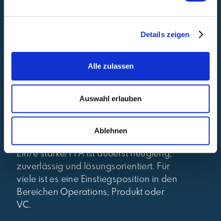
Ende
Koordinierung der
Details zeigen
Recruitingprozesse
Organisation von
Team-Offsites
Alle zulassen
oder internen Operations
Kalenderverwaltung, Vorbereitung
von Meetings
Auswahl erlauben
Unterstützung bei Bedarf in der
gesamten Organisation
Ablehnen
Ein/e starke/r FA ist äußerst neugierig,
zuverlässig und lösungsorientiert. Für
viele ist es eine Einstiegsposition in den
Bereichen Operations, Produkt oder
VC.